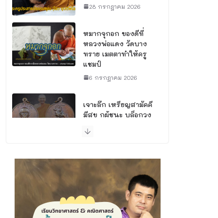
28 กรกฎาคม 2026
หมากจุกอก ของดีที่
หลวงพ่อแดง วัดบาง
ทราย เมตตาทำให้ครู
แชมป์
6 กรกฎาคม 2026
เจาะลึก เหรียญสามัคคี
มีสุข กูผู้ชนะ บล็อกวง
เดือน พระดีพุทธคุณ
สูงที่นักสะสมต้องมี
30 มิถุนายน 2026
พิธีพุทธาภิเษกจ่าการ
บุญ พิธีดี ณ อุโบสถวัด
นางพญา จังหวัด
พิษณุโลก