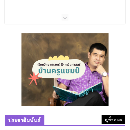
อุโบสถวัดนางพญา จังหวัด
พิษณุโลก
29 มิถุนายน 2026
เรียนพิเศษวิทยาศาสตร์ พิษณุโลก: ติวเข้มสอบเข้า ม.1
คอร์ส “วิทย์วาซาบิ” โดยครูแชมป์
6 สิงหาคม 2026
ทำความดีที่วัดถ้ำพระธรรมมาสน์
1 สิงหาคม 2026
หลวงพ่อไสว ขนฺติพโล วัดสุนทร
ประดิษฐ์
28 กรกฎาคม 2026
ดูทั้งหมด
ประชาสัมพันธ์