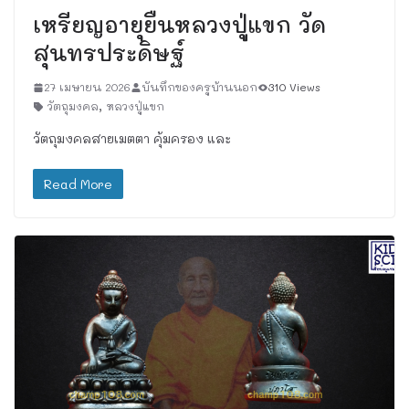
เหรียญอายุยืนหลวงปู่แขก วัด
สุนทรประดิษฐ์
27 เมษายน 2026
บันทึกของครูบ้านนอก
310 Views
วัตถุมงคล
,
หลวงปู่แขก
วัตถุมงคลสายเมตตา คุ้มครอง และ
Read More