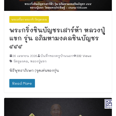
พระเครื่อง พระเกจิ วัตถุมงคล
พระกริ่งชินบัญชรเสาร์ห้า หลวงปู่
แขก รุ่น อภิมหามงคลชินบัญชร
๕๕๕
26 เมษายน 2026
บันทึกของครูบ้านนอก
232 Views
วัตถุมงคล
,
หลวงปู่แขก
พิธีพุทธาภิเษก (จุดเด่นของรุ่น
Read More