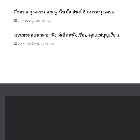
ชัยชนะเหนืออุปสรรค
9 เมษายน 2026
ผ้ายันต์เรียกทรัพย์หลวงปู่ทวด สาม
เหลียม อ.หนู กันภัย ยันต์ 5 แถว
หนุนดวง
28 กรกฎาคม 2024
หลวงปู่แขก วัดสุนทรประดิษฐ์
22 เมษายน 2026
มีดหมอ รุ่นแรก อ.หนู กันภัย ยันต์ 5
แถวหนุนดวง
28 กรกฎาคม 2024
พระมงคลมหาลาภ พิมพ์เล็กหลัง
เรียบ คุณแม่บุญเรือน
22 พฤศจิกายน 2025