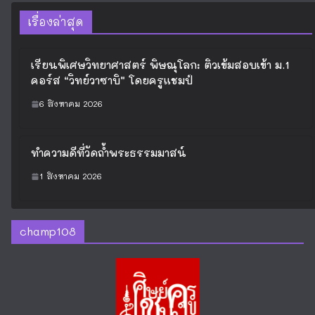
ศรัทธาแห่งเมืองสองแคว: พระผงหลัง
ฤาษี “รุ่นไหว้ครู 41” หลวงปู่แขก วัด
สุนทรประดิษฐ์ บารมีครูคุ้มครอง
23 เมษายน 2026
เหรียญหลวงปู่ทวด เม็ดแตง อ.หนู
กันภัย ยันต์ 5 แถวหนุนดวง
28 กรกฎาคม 2024
ผ้ายันต์เรียกทรัพย์ สีแดง อ.หนู กันภัย
ยันต์ 5 แถวหนุนดวง
28 กรกฎาคม 2024
เรื่องล่าสุด