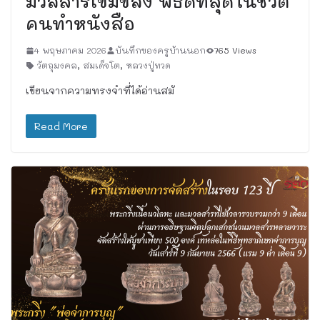
มวลสารเข้มขลัง พิธีดีที่สุดในชีวิต
คนทำหนังสือ
4 พฤษภาคม 2026
บันทึกของครูบ้านนอก
765 Views
วัตถุมงคล
,
สมเด็จโต
,
หลวงปู่ทวด
เขียนจากความทรงจำที่ได้อ่านสมั
Read More