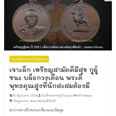
พระเครื่อง พระเกจิ วัตถุมงคล
เจาะลึก เหรียญสามัคคีมีสุข กูผู้
ชนะ บล็อกวงเดือน พระดี
พุทธคุณสูงที่นักสะสมต้องมี
30 มิถุนายน 2026
บันทึกของครูบ้านนอก
277 Views
วัตถุมงคล
,
หลวงพ่อฤาษีลิงดำ
หากกล่าวถึงพระเครื่องและวัตถุม