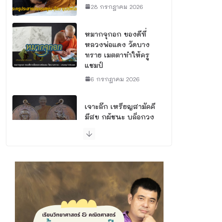
28 กรกฎาคม 2026
หมากจุกอก ของดีที่
หลวงพ่อแดง วัดบาง
ทราย เมตตาทำให้ครู
แชมป์
6 กรกฎาคม 2026
เจาะลึก เหรียญสามัคคี
มีสุข กูผู้ชนะ บล็อกวง
เดือน พระดีพุทธคุณ
สูงที่นักสะสมต้องมี
30 มิถุนายน 2026
พิธีพุทธาภิเษกจ่าการ
บุญ พิธีดี ณ อุโบสถวัด
นางพญา จังหวัด
พิษณุโลก