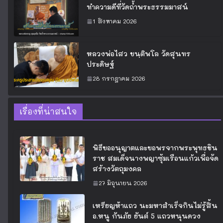
ทำความดีที่วัดถ้ำพระธรรมมาสน์
1 สิงหาคม 2026
หลวงพ่อไสว ขนฺติพโล วัดสุนทร
ประดิษฐ์
28 กรกฎาคม 2026
เรื่องที่น่าสนใจ
พิธีขออนุญาตและขอพรจากพระพุทธชิน
ราช สมเด็จนางพญาซุ้มเรือนแก้วเพื่อจัด
สร้างวัตถุมงคล
27 มิถุนายน 2026
เหรียญห้าแถว นะมหาสำเร็จกินไม่รู้สิ้น
อ.หนู กันภัย ยันต์ 5 แถวหนุนดวง