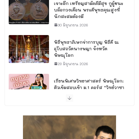
เจาะลึก เหรียญสามัคคีมีสุข กูผู้ชนะ
บล็อกวงเดือน พระดีพุทธคุณสูงที่
นักสะสมต้องมี
30 มิถุนายน 2026
พิธีพุทธาภิเษกจ่าการบุญ พิธีดี ณ
อุโบสถวัดนางพญา จังหวัด
พิษณุโลก
29 มิถุนายน 2026
เรียนพิเศษวิทยาศาสตร์ พิษณุโลก:
ติวเข้มสอบเข้า ม.1 คอร์ส “วิทย์วาซา
บิ” โดยครูแชมป์
6 สิงหาคม 2026
ทำความดีที่วัดถ้ำพระธรรมมาสน์
1 สิงหาคม 2026