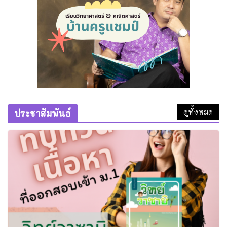
หลวงพ่อไสว ขนฺติพโล วัดสุนทร
ประดิษฐ์
28 กรกฎาคม 2026
หมากจุกอก ของดีที่หลวงพ่อแดง วัด
บางทราย เมตตาทำให้ครูแชมป์
6 กรกฎาคม 2026
ดูทั้งหมด
ประชาสัมพันธ์