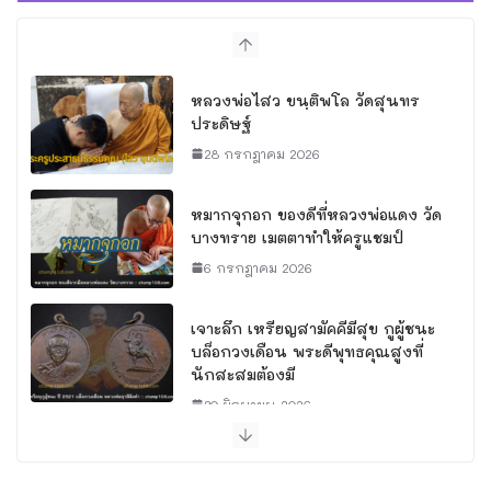
หลวงพ่อไสว ขนฺติพโล วัดสุนทร
ประดิษฐ์
28 กรกฎาคม 2026
หมากจุกอก ของดีที่หลวงพ่อแดง วัด
บางทราย เมตตาทำให้ครูแชมป์
6 กรกฎาคม 2026
เจาะลึก เหรียญสามัคคีมีสุข กูผู้ชนะ
บล็อกวงเดือน พระดีพุทธคุณสูงที่
นักสะสมต้องมี
30 มิถุนายน 2026
พิธีพุทธาภิเษกจ่าการบุญ พิธีดี ณ
อุโบสถวัดนางพญา จังหวัด