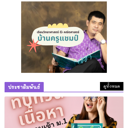
พิษณุโลก
29 มิถุนายน 2026
เรียนพิเศษวิทยาศาสตร์ พิษณุโลก:
ติวเข้มสอบเข้า ม.1 คอร์ส “วิทย์วาซา
บิ” โดยครูแชมป์
6 สิงหาคม 2026
ทำความดีที่วัดถ้ำพระธรรมมาสน์
1 สิงหาคม 2026
ดูทั้งหมด
ประชาสัมพันธ์