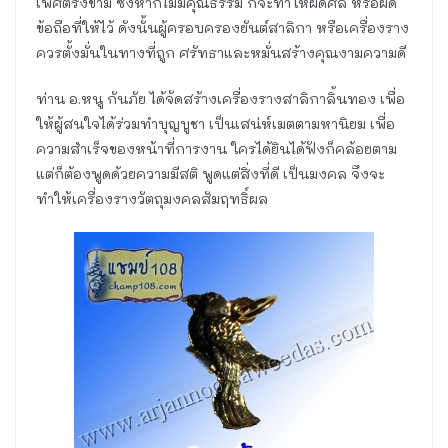
เพศตรงข้าม ซึ่งหากไม่มีคุณธรรม ก็จะทำให้ผิดศีล หรือผิด
ข้อถือที่ให้ไว้ ดังนั้นผู้ครอบครองยันต์สาลิกา หรือเครื่องราง
ควรตั้งมั่นในทางที่ถูก ศรัทธาและหมั่นสร้างคุณงามความดี
ท่าน อ.หนู กันภัย ได้จัดสร้างเครื่องรางสาลิกาลิ้นทอง เพื่อ
ให้ผู้สนใจได้ร่วมทำบุญบูชา เป็นเสน่ห์เมตตามหานิยม เพื่อ
ความสำเร็จของหน้าที่การงาน ใครได้ยินได้ฟังก็คล้อยตาม
แต่ก็ต้องพูดด้วยความมีสติ พูดแต่สิ่งที่ดี เป็นมงคล จึงจะ
ทำให้เครื่องรางวัตถุมงคลสัมฤทธิ์ผล