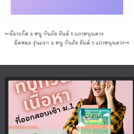
ล็อกเก็ต อ.หนู กันภัย ยันต์ 5 แถวหนุนดวง
มีดหมอ รุ่นแรก อ.หนู กันภัย ยันต์ 5 แถวหนุนดวง