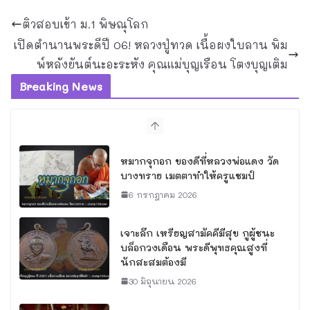
ติวสอบเข้า ม.1 พิษณุโลก
เปิดตำนานพระดีปี 06! หลวงปู่ทวด เนื้อผงใบลาน พิม
พ์หลังยันต์นะอะระหัง คุณแม่บุญเรือน โตงบุญเติม
Breaking News
หมากจุกอก ของดีที่หลวงพ่อแดง วัด
บางทราย เมตตาทำให้ครูแชมป์
6 กรกฎาคม 2026
เจาะลึก เหรียญสามัคคีมีสุข กูผู้ชนะ
บล็อกวงเดือน พระดีพุทธคุณสูงที่
นักสะสมต้องมี
30 มิถุนายน 2026