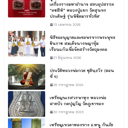
เครื่องรางมหาอำนาจ สยบอุปสรรค
“คชสีห์” หลวงปู่แขก วัดสุนทร
ประดิษฐ์ รุ่นพิชิตมารทั่วทิศ
15 เมษายน 2026
พิธีขออนุญาตและขอพรจากพระพุทธ
ชินราช สมเด็จนางพญาซุ้ม
เรือนแก้วเพื่อจัดสร้างวัตถุมงคล
27 มิถุนายน 2026
ประวัติหลวงพ่อกวย ชุตินฺธโร (ตอน
ที่ 4)
28 กรกฎาคม 2024
เหรียญนเรศวรพาหุง หลวงพ่อ
สายบัว กตปุญโญ วัดภูเขาทอง
20 กรกฎาคม 2025
เหรียญเทวดาหลงทาง อ.หนู กันภัย