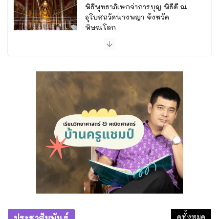
พิธีพุทธาภิเษกจ่าการบุญ พิธีดี ณ
อุโบสถวัดนางพญา จังหวัด
พิษณุโลก
29 มิถุนายน 2026
เรียนพิเศษวิทยาศาสตร์ พิษณุโลก:
ติวเข้มสอบเข้า ม.1 คอร์ส “วิทย์วาซา
บิ” โดยครูแชมป์
6 สิงหาคม 2026
ทำความดีที่วัดถ้ำพระธรรมมาสน์
1 สิงหาคม 2026
หลวงพ่อไสว ขนฺติพโล วัดสุนทร
ประดิษฐ์
28 กรกฎาคม 2026
ดูทั้งหมด
ประชาสัมพันธ์