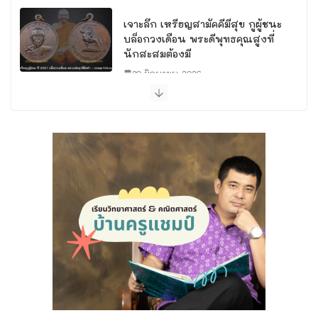
เจาะลึก เหรียญสามัคคีมีสุข กูผู้ชนะ
บล็อกวงเดือน พระดีพุทธคุณสูงที่
นักสะสมต้องมี
30 มิถุนายน 2026
พิธีพุทธาภิเษกจ่าการบุญ พิธีดี ณ
อุโบสถวัดนางพญา จังหวัด
พิษณุโลก
29 มิถุนายน 2026
เรียนพิเศษวิทยาศาสตร์ พิษณุโลก:
ติวเข้มสอบเข้า ม.1 คอร์ส “วิทย์วาซา
บิ” โดยครูแชมป์
6 สิงหาคม 2026
ทำความดีที่วัดถ้ำพระธรรมมาสน์
1 สิงหาคม 2026