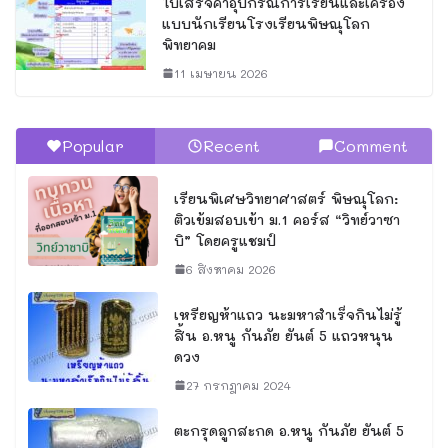
ใบเสร็จค่าอุปกรณ์การเรียนและเครื่อง
แบบนักเรียนโรงเรียนพิษณุโลก
พิทยาคม
11 เมษายน 2026
Popular
Recent
Comment
เรียนพิเศษวิทยาศาสตร์ พิษณุโลก:
ติวเข้มสอบเข้า ม.1 คอร์ส “วิทย์วาซา
บิ” โดยครูแชมป์
6 สิงหาคม 2026
เหรียญห้าแถว นะมหาสำเร็จกินไม่รู้
สิ้น อ.หนู กันภัย ยันต์ 5 แถวหนุน
ดวง
27 กรกฎาคม 2024
ตะกรุดลูกสะกด อ.หนู กันภัย ยันต์ 5