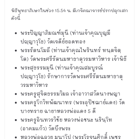
พิธีพุทธาภิเษกในช่วง 15.54 น. มีเกจิคณาจารย์ปรกปลุกเสก
ดังนี้
พระปัญญาภิมณฑ์มุนี (ท่านเจ้าคุณบุญมี
ปญฺญาวุโธ) วัดเจดีย์ยอดทอง
พระรัตนโมลี (ท่านเจ้าคุณไพรินทร์ ทนฺตจิตฺ
โต) วัดพระศรีรัตนมหาธาตุวรมหาวิหาร เจ้าพิธี
พระสุธรรมมุนี (ท่านเจ้าคุณสมบูรณ์
ปญฺญาวุโธ) รักษาการวัดพระศรีรัตนมหาธาตุ
วรมหาวิหาร
พระครูสุจิตธรรมวิมล เจ้าอาวาสวัดนางพญา
พระครูโกวิทพัฒนาทร (พระอุปัชฌาย์แดง) วัด
บางทราย ฉายาหลวงพ่อแดง 5 ดี
พระครูอินทวรวิชัย หลวงพ่อชนะ นรินฺโท
(อาคมแก้ว) วัดบึงพระ
หลวงพ่อฉลวย มนาโป (พระโรจนศักดิ์ เพชร